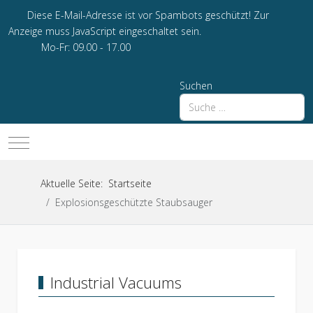
Diese E-Mail-Adresse ist vor Spambots geschützt! Zur
Anzeige muss JavaScript eingeschaltet sein.
Mo-Fr: 09.00 - 17.00
Suchen
Mobile Menu Toggle
Aktuelle Seite:
Startseite
Explosionsgeschützte Staubsauger
Industrial Vacuums