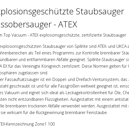
xplosionsgeschützte Staubsauger
assobersauger - ATEX
 Top Vacuum - ATEX explosionsgeschützte, zertifizierte Staubsauger
explosionsgeschützten Staubsauger von Spillrite sind ATEX- und UKCA-zer
hrenbereichen als Teil eines Programms zur Kontrolle brennbarer Stäub
ündbaren und entflammbaren Abfälle geeignet. Spillrite-Staubsauger si
 EX für das Vereinigte Königreich zertifiziert. Diese Normen gelten für 
sphären zugelassen sind.
er Fassaufsatzsauger ist ein Doppel- und Dreifach-Venturisystem, das
stahl geschraubt ist und für alle Fassgrößen weltweit geeignet ist, ein
s Vakuum und eignet sich ideal als Leckagekontrolleinheit für Öle, Ch
ten nicht entzündbaren Flüssigkeiten. Ausgestattet mit einem antista
alle brennbaren trockenen Abfälle verwendet werden. Ausgestattet mit 
 sie wirksam für die Rückgewinnung brennbarer Feinstäube.