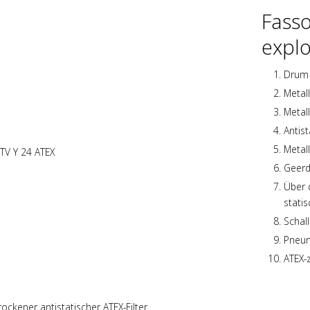
Fass
expl
Drum 
Metal
Metall
Antis
Metal
Geerd
Über 
stati
Schal
Pneum
ATEX-z