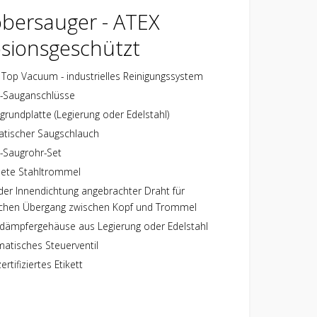
obersauger - ATEX
osionsgeschützt
Top Vacuum - industrielles Reinigungssystem
l-Sauganschlüsse
grundplatte (Legierung oder Edelstahl)
tatischer Saugschlauch
l-Saugrohr-Set
ete Stahltrommel
der Innendichtung angebrachter Draht für
schen Übergang zwischen Kopf und Trommel
ldämpfergehäuse aus Legierung oder Edelstahl
atisches Steuerventil
ertifiziertes Etikett