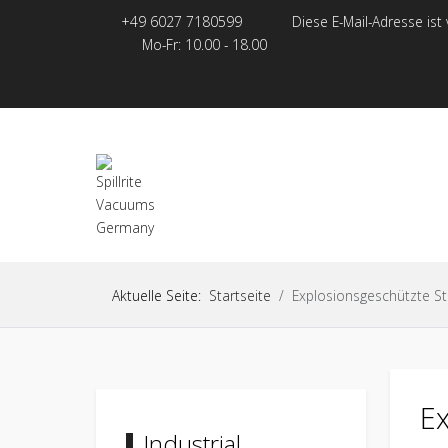
+49 6027 7180599
Diese E-Mail-Adresse ist
Mo-Fr: 10.00 - 18.00
HOME
PRODUCTS
VACUU
DRUCKLUFT-ATEX-STAUBSAUGER
PNEUMATISCHES FASSDECKELVAKUUM
Aktuelle Seite:
Startseite
Explosionsgeschützte S
E
Industrial