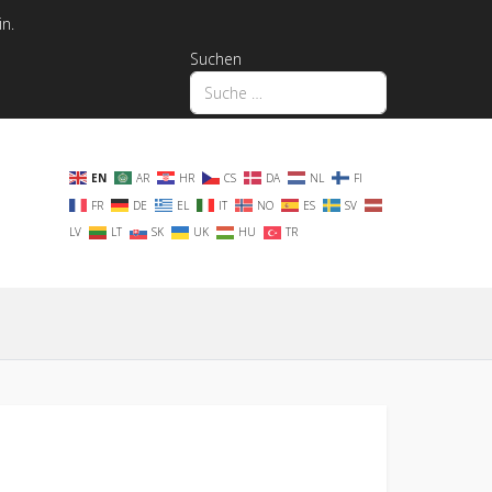
in.
Suchen
EN
AR
HR
CS
DA
NL
FI
FR
DE
EL
IT
NO
ES
SV
LV
LT
SK
UK
HU
TR