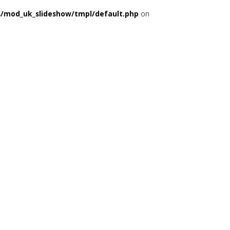
s/mod_uk_slideshow/tmpl/default.php
on