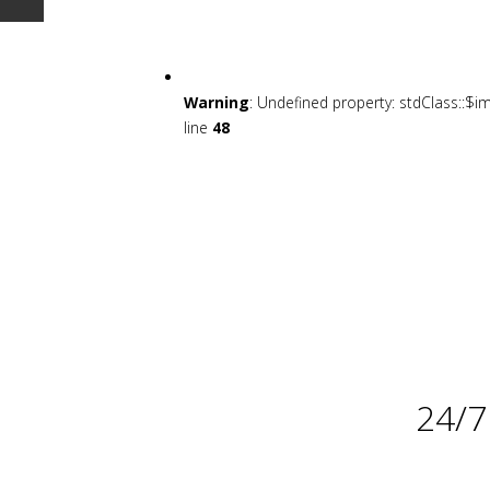
Warning
: Undefined property: stdClass::$i
line
48
24/