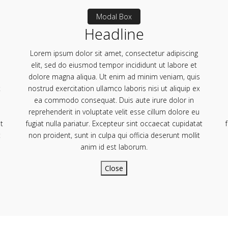
Modal Box
Headline
Lorem ipsum dolor sit amet, consectetur adipiscing
elit, sed do eiusmod tempor incididunt ut labore et
s
dolore magna aliqua. Ut enim ad minim veniam, quis
x
nostrud exercitation ullamco laboris nisi ut aliquip ex
ea commodo consequat. Duis aute irure dolor in
reprehenderit in voluptate velit esse cillum dolore eu
t
fugiat nulla pariatur. Excepteur sint occaecat cupidatat
t
non proident, sunt in culpa qui officia deserunt mollit
anim id est laborum.
Close