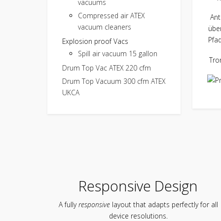
vacuums
Compressed air ATEX
Anti
vacuum cleaners
über
Pfad
Explosion proof Vacs
Spill air vacuum 15 gallon
Trom
Drum Top Vac ATEX 220 cfm
Drum Top Vacuum 300 cfm ATEX
UKCA
Responsive Design
A fully
responsive
layout that adapts perfectly for all
device resolutions.