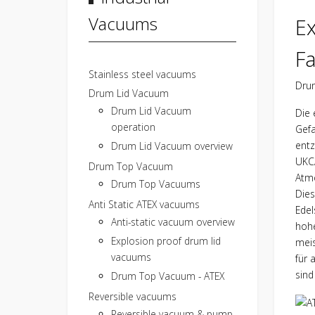
Vacuums
E
F
Stainless steel vacuums
Drum
Drum Lid Vacuum
Drum Lid Vacuum
Die 
operation
Gefa
entz
Drum Lid Vacuum overview
UKCA
Drum Top Vacuum
Atmo
Drum Top Vacuums
Dies
Anti Static ATEX vacuums
Edel
Anti-static vacuum overview
hohe
Explosion proof drum lid
meis
vacuums
für 
sind
Drum Top Vacuum - ATEX
Reversible vacuums
Reversible vacuum & pump