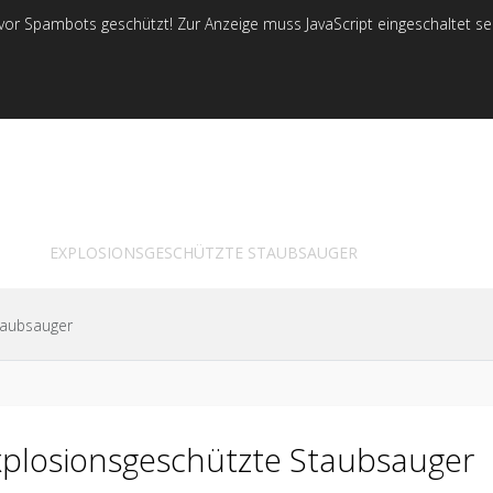
 vor Spambots geschützt! Zur Anzeige muss JavaScript eingeschaltet se
M TYPES
VACUUM APPLICATIONS
STORE
PNEUMATISCHES TROMMELVAKUUM AUS EDELSTAHL
EXPLOSIONSGESCHÜTZTE STAUBSAUGER
taubsauger
xplosionsgeschützte Staubsauger